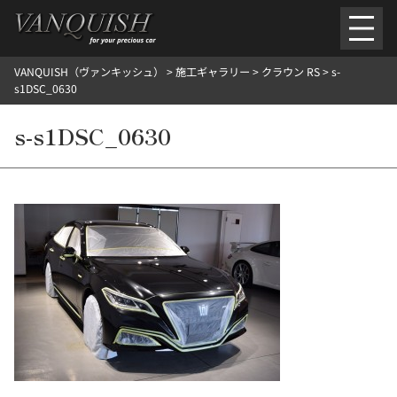
内
容
を
VANQUISH（ヴァンキッシュ）
>
施工ギャラリー
>
クラウン RS
>
s-
ス
ごあいさつ
会社案内
施工環境紹介
所在地
s1DSC_0630
キ
ご提供メニュー
ッ
s-s1DSC_0630
外装のガラスコーティング施工料金
ホイールコーティング施工料金
プ
ヘッドライトクリーニング施工料金
ルームクリーニング＆コーティング施工料金
樹脂・メッシュパーツコーティング施工料金
ウインド水染み除去 ＆ 撥水施工料金
塩害 防錆対策
デントリペア
プロテクションフィルム
こだわり洗車
施工ギャラリー
PICKUP
NOSTALGIC
お客さまの声
お問い合わせ
施工のご予約
検
索