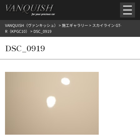
内
容
を
VANQUISH（ヴァンキッシュ）
>
施工ギャラリー
>
スカイライン GT-
ス
ごあいさつ
会社案内
施工環境紹介
所在地
R（KPGC10）
>
DSC_0919
キ
ご提供メニュー
ッ
DSC_0919
外装のガラスコーティング施工料金
ホイールコーティング施工料金
プ
ヘッドライトクリーニング施工料金
ルームクリーニング＆コーティング施工料金
樹脂・メッシュパーツコーティング施工料金
ウインド水染み除去 ＆ 撥水施工料金
塩害 防錆対策
デントリペア
プロテクションフィルム
こだわり洗車
施工ギャラリー
PICKUP
NOSTALGIC
お客さまの声
お問い合わせ
施工のご予約
検
索