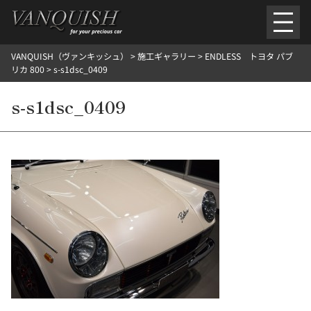
内
容
を
VANQUISH（ヴァンキッシュ）
>
施工ギャラリー
>
ENDLESS トヨタ パブ
ス
ごあいさつ
会社案内
施工環境紹介
所在地
リカ 800
>
s-s1dsc_0409
キ
ご提供メニュー
ッ
s-s1dsc_0409
外装のガラスコーティング施工料金
ホイールコーティング施工料金
プ
ヘッドライトクリーニング施工料金
ルームクリーニング＆コーティング施工料金
樹脂・メッシュパーツコーティング施工料金
ウインド水染み除去 ＆ 撥水施工料金
塩害 防錆対策
デントリペア
プロテクションフィルム
こだわり洗車
施工ギャラリー
PICKUP
NOSTALGIC
お客さまの声
お問い合わせ
施工のご予約
検
索