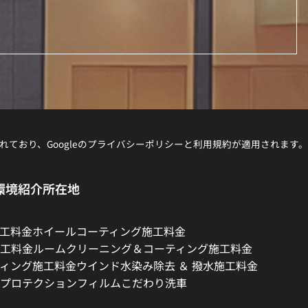
れており、Googleの
プライバシーポリシー
と
利用規約
が適用されます。
環境紹介
所在地
工料金
ホイールコーティング施工料金
工料金
ルームクリーニング＆コーティング施工料金
ィング施工料金
ウインド水染み除去 ＆ 撥水施工料金
プロテクションフィルム
こだわり洗車