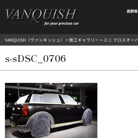
内
容
長野県
を
ス
キ
VANQUISH（ヴァンキッシュ）
>
施工ギャラリー
>
ミニ クロスオー
ッ
プ
s-sDSC_0706