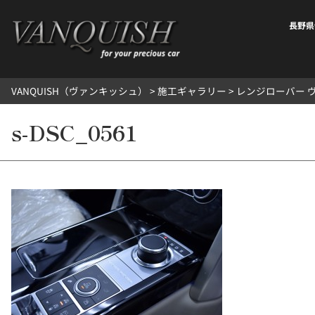
内
容
長野県
を
ス
キ
VANQUISH（ヴァンキッシュ）
>
施工ギャラリー
>
レンジローバー 
ッ
プ
s-DSC_0561