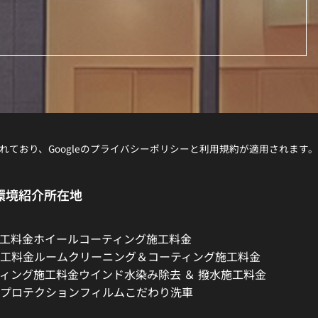
れており、Googleの
プライバシーポリシー
と
利用規約
が適用されます。
環境紹介
所在地
工料金
ホイールコーティング施工料金
工料金
ルームクリーニング＆コーティング施工料金
ィング施工料金
ウインド水染み除去 ＆ 撥水施工料金
プロテクションフィルム
こだわり洗車