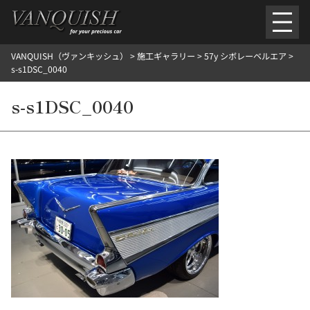
内
容
を
VANQUISH（ヴァンキッシュ）
>
施工ギャラリー
>
57y シボレーベルエア
>
ス
ごあいさつ
会社案内
施工環境紹介
所在地
s-s1DSC_0040
キ
ご提供メニュー
ッ
s-s1DSC_0040
外装のガラスコーティング施工料金
ホイールコーティング施工料金
プ
ヘッドライトクリーニング施工料金
ルームクリーニング＆コーティング施工料金
樹脂・メッシュパーツコーティング施工料金
ウインド水染み除去 ＆ 撥水施工料金
塩害 防錆対策
デントリペア
プロテクションフィルム
こだわり洗車
施工ギャラリー
PICKUP
NOSTALGIC
お客さまの声
お問い合わせ
施工のご予約
検
索