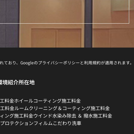
れており、Googleの
プライバシーポリシー
と
利用規約
が適用されます。
環境紹介
所在地
工料金
ホイールコーティング施工料金
工料金
ルームクリーニング＆コーティング施工料金
ィング施工料金
ウインド水染み除去 ＆ 撥水施工料金
プロテクションフィルム
こだわり洗車