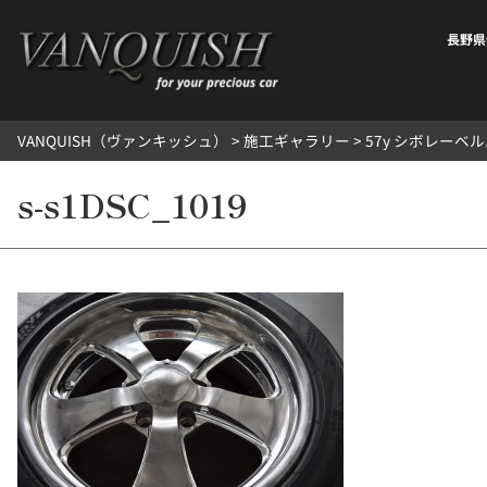
内
容
長野県
を
ス
キ
VANQUISH（ヴァンキッシュ）
>
施工ギャラリー
>
57y シボレーベ
ッ
プ
s-s1DSC_1019