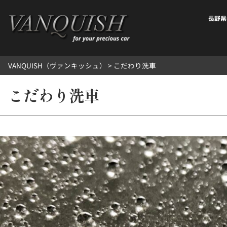
内
容
長野県
を
ス
キ
VANQUISH（ヴァンキッシュ）
>
こだわり洗車
ッ
プ
こだわり洗車