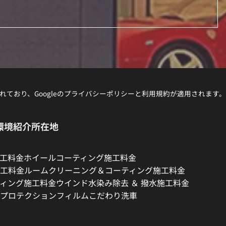
れており、Googleの
プライバシーポリシー
と
利用規約
が適用されます。
環境紹介
所在地
工料金
ホイールコーティング施工料金
工料金
ルームクリーニング＆コーティング施工料金
ィング施工料金
ウインド水染み除去 ＆ 撥水施工料金
プロテクションフィルム
こだわり洗車