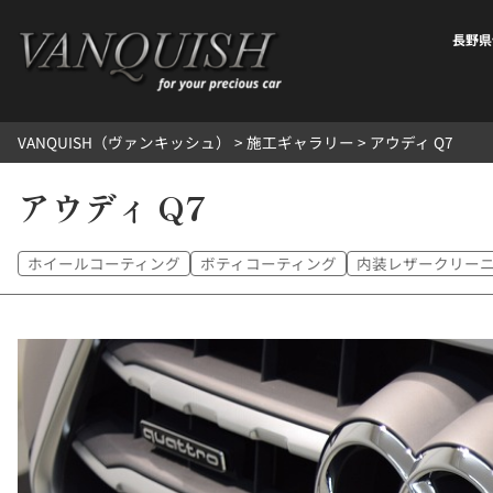
内
容
長野県
を
ス
キ
VANQUISH（ヴァンキッシュ）
>
施工ギャラリー
>
アウディ Q7
ッ
プ
アウディ Q7
ホイールコーティング
ボティコーティング
内装レザークリー