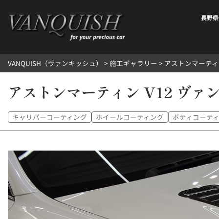
内
容
長野県
を
ス
キ
VANQUISH（ヴァンキッシュ）
>
施工ギャラリー
>
アストンマーティン
ッ
プ
アストンマーティン V12 ヴァ
キャリパーコーティング
ホイールコーティング
ボティコーテ