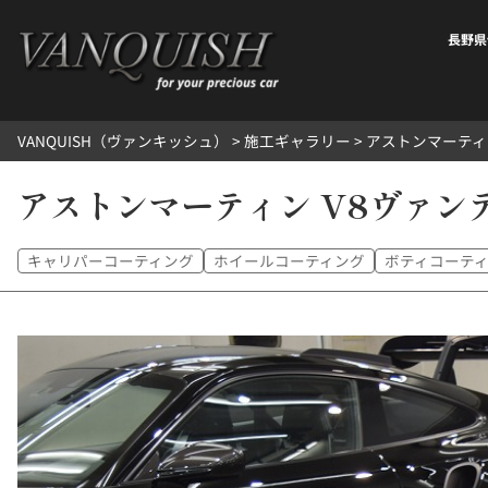
内
容
長野県
を
ス
キ
VANQUISH（ヴァンキッシュ）
>
施工ギャラリー
>
アストンマーティ
ッ
プ
アストンマーティン V8ヴァン
キャリパーコーティング
ホイールコーティング
ボティコーテ