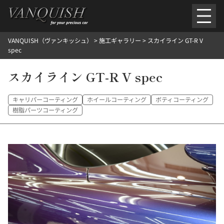
内
容
を
VANQUISH（ヴァンキッシュ）
>
施工ギャラリー
>
スカイライン GT-R V
ス
ごあいさつ
会社案内
施工環境紹介
所在地
spec
キ
ご提供メニュー
ッ
スカイライン GT-R V spec
外装のガラスコーティング施工料金
ホイールコーティング施工料金
プ
ヘッドライトクリーニング施工料金
ルームクリーニング＆コーティング施工料金
樹脂・メッシュパーツコーティング施工料金
キャリパーコーティング
ホイールコーティング
ボティコーティング
ウインド水染み除去 ＆ 撥水施工料金
塩害 防錆対策
デントリペア
樹脂パーツコーティング
プロテクションフィルム
こだわり洗車
施工ギャラリー
PICKUP
NOSTALGIC
お客さまの声
お問い合わせ
施工のご予約
検
索