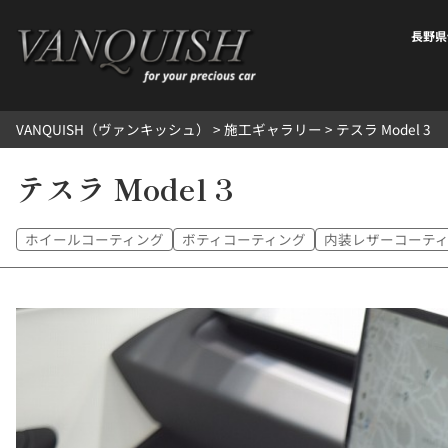
内
容
長野県
を
ス
キ
VANQUISH（ヴァンキッシュ）
>
施工ギャラリー
>
テスラ Model 3
ッ
プ
テスラ Model 3
ホイールコーティング
ボティコーティング
内装レザーコーテ