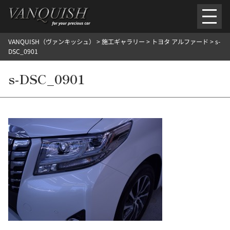
内
容
を
VANQUISH（ヴァンキッシュ）
>
施工ギャラリー
>
トヨタ アルファード
>
s-
ス
ごあいさつ
会社案内
施工環境紹介
所在地
DSC_0901
キ
ご提供メニュー
ッ
s-DSC_0901
外装のガラスコーティング施工料金
ホイールコーティング施工料金
プ
ヘッドライトクリーニング施工料金
ルームクリーニング＆コーティング施工料金
樹脂・メッシュパーツコーティング施工料金
ウインド水染み除去 ＆ 撥水施工料金
塩害 防錆対策
デントリペア
プロテクションフィルム
こだわり洗車
施工ギャラリー
PICKUP
NOSTALGIC
お客さまの声
お問い合わせ
施工のご予約
検
索