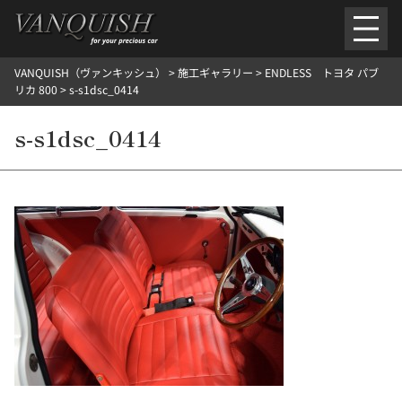
内
容
を
VANQUISH（ヴァンキッシュ）
>
施工ギャラリー
>
ENDLESS トヨタ パブ
ス
ごあいさつ
会社案内
施工環境紹介
所在地
リカ 800
>
s-s1dsc_0414
キ
ご提供メニュー
ッ
s-s1dsc_0414
外装のガラスコーティング施工料金
ホイールコーティング施工料金
プ
ヘッドライトクリーニング施工料金
ルームクリーニング＆コーティング施工料金
樹脂・メッシュパーツコーティング施工料金
ウインド水染み除去 ＆ 撥水施工料金
塩害 防錆対策
デントリペア
プロテクションフィルム
こだわり洗車
施工ギャラリー
PICKUP
NOSTALGIC
お客さまの声
お問い合わせ
施工のご予約
検
索