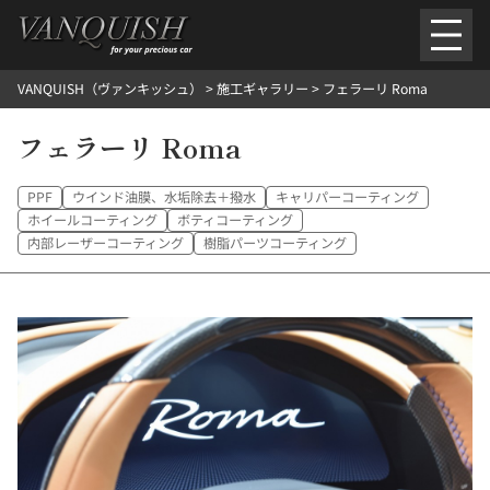
内
容
を
VANQUISH（ヴァンキッシュ）
>
施工ギャラリー
>
フェラーリ Roma
ス
ごあいさつ
会社案内
施工環境紹介
所在地
キ
ご提供メニュー
フェラーリ Roma
ッ
外装のガラスコーティング施工料金
ホイールコーティング施工料金
プ
ヘッドライトクリーニング施工料金
ルームクリーニング＆コーティング施工料金
PPF
ウインド油膜、水垢除去＋撥水
キャリパーコーティング
樹脂・メッシュパーツコーティング施工料金
ホイールコーティング
ボティコーティング
ウインド水染み除去 ＆ 撥水施工料金
塩害 防錆対策
デントリペア
内部レーザーコーティング
樹脂パーツコーティング
プロテクションフィルム
こだわり洗車
施工ギャラリー
PICKUP
NOSTALGIC
お客さまの声
お問い合わせ
施工のご予約
検
索