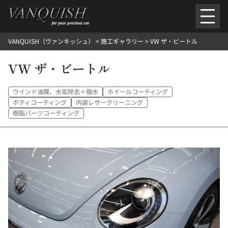
内
容
を
VANQUISH（ヴァンキッシュ）
>
施工ギャラリー
>
VW ザ・ビートル
ス
ごあいさつ
会社案内
施工環境紹介
所在地
キ
ご提供メニュー
VW ザ・ビートル
ッ
外装のガラスコーティング施工料金
ホイールコーティング施工料金
プ
ヘッドライトクリーニング施工料金
ルームクリーニング＆コーティング施工料金
ウインド油膜、水垢除去＋撥水
ホイールコーティング
樹脂・メッシュパーツコーティング施工料金
ボティコーティング
内装レザークリーニング
ウインド水染み除去 ＆ 撥水施工料金
塩害 防錆対策
デントリペア
樹脂パーツコーティング
プロテクションフィルム
こだわり洗車
施工ギャラリー
PICKUP
NOSTALGIC
お客さまの声
お問い合わせ
施工のご予約
検
索