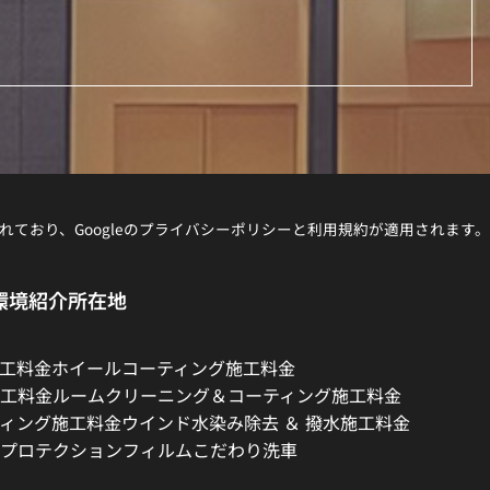
れており、Googleの
プライバシーポリシー
と
利用規約
が適用されます。
環境紹介
所在地
工料金
ホイールコーティング施工料金
工料金
ルームクリーニング＆コーティング施工料金
ィング施工料金
ウインド水染み除去 ＆ 撥水施工料金
プロテクションフィルム
こだわり洗車