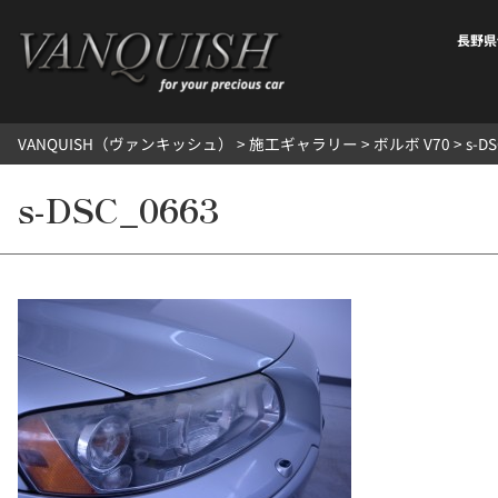
内
容
長野県
を
ス
キ
VANQUISH（ヴァンキッシュ）
>
施工ギャラリー
>
ボルボ V70
>
s-D
ッ
プ
s-DSC_0663