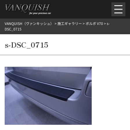
内
容
を
VANQUISH（ヴァンキッシュ）
>
施工ギャラリー
>
ボルボ V70
>
s-
ス
ごあいさつ
会社案内
施工環境紹介
所在地
DSC_0715
キ
ご提供メニュー
ッ
s-DSC_0715
外装のガラスコーティング施工料金
ホイールコーティング施工料金
プ
ヘッドライトクリーニング施工料金
ルームクリーニング＆コーティング施工料金
樹脂・メッシュパーツコーティング施工料金
ウインド水染み除去 ＆ 撥水施工料金
塩害 防錆対策
デントリペア
プロテクションフィルム
こだわり洗車
施工ギャラリー
PICKUP
NOSTALGIC
お客さまの声
お問い合わせ
施工のご予約
検
索