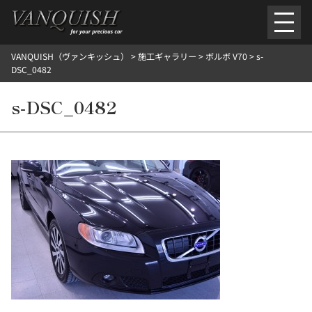
内
容
を
VANQUISH（ヴァンキッシュ）
>
施工ギャラリー
>
ボルボ V70
>
s-
ス
ごあいさつ
会社案内
施工環境紹介
所在地
DSC_0482
キ
ご提供メニュー
ッ
s-DSC_0482
外装のガラスコーティング施工料金
ホイールコーティング施工料金
プ
ヘッドライトクリーニング施工料金
ルームクリーニング＆コーティング施工料金
樹脂・メッシュパーツコーティング施工料金
ウインド水染み除去 ＆ 撥水施工料金
塩害 防錆対策
デントリペア
プロテクションフィルム
こだわり洗車
施工ギャラリー
PICKUP
NOSTALGIC
お客さまの声
お問い合わせ
施工のご予約
検
索