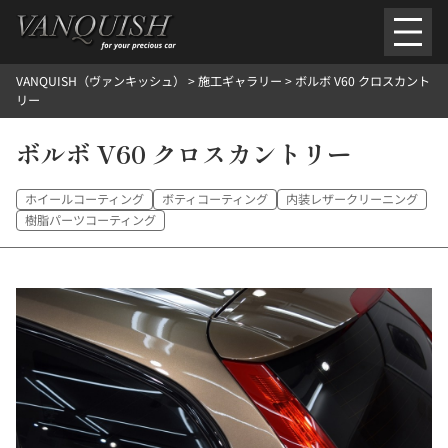
内
容
を
VANQUISH（ヴァンキッシュ）
>
施工ギャラリー
>
ボルボ V60 クロスカント
ス
ごあいさつ
会社案内
施工環境紹介
所在地
リー
キ
ご提供メニュー
ッ
ボルボ V60 クロスカントリー
外装のガラスコーティング施工料金
ホイールコーティング施工料金
プ
ヘッドライトクリーニング施工料金
ルームクリーニング＆コーティング施工料金
樹脂・メッシュパーツコーティング施工料金
ホイールコーティング
ボティコーティング
内装レザークリーニング
ウインド水染み除去 ＆ 撥水施工料金
塩害 防錆対策
デントリペア
樹脂パーツコーティング
プロテクションフィルム
こだわり洗車
施工ギャラリー
PICKUP
NOSTALGIC
お客さまの声
お問い合わせ
施工のご予約
検
索