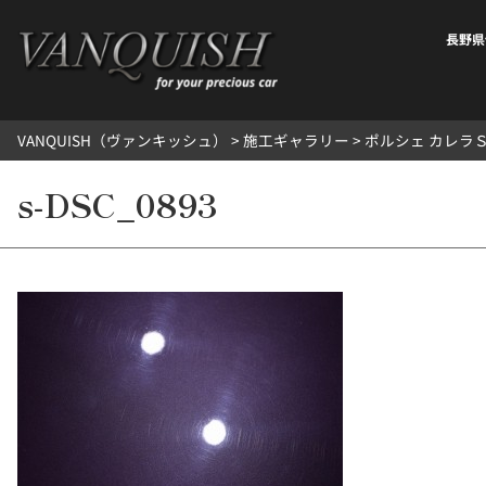
内
容
長野県
を
ス
キ
VANQUISH（ヴァンキッシュ）
>
施工ギャラリー
>
ポルシェ カレラＳ (
ッ
プ
s-DSC_0893