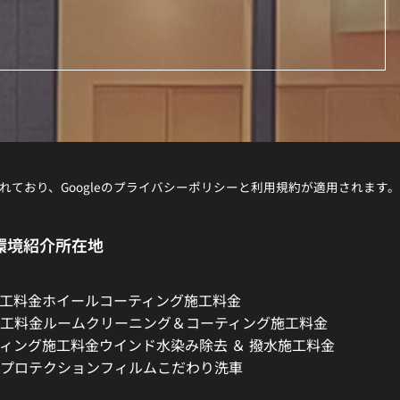
れており、Googleの
プライバシーポリシー
と
利用規約
が適用されます。
環境紹介
所在地
工料金
ホイールコーティング施工料金
工料金
ルームクリーニング＆コーティング施工料金
ィング施工料金
ウインド水染み除去 ＆ 撥水施工料金
プロテクションフィルム
こだわり洗車