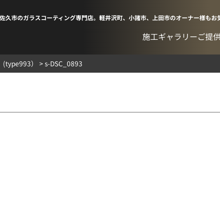
佐久市のガラスコーティング専門店。軽井沢町、小諸市、上田市のオーナー様もお
施工ギャラリー
ご提
type993）
>
s-DSC_0893