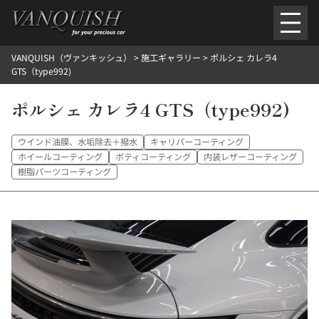
内
容
を
VANQUISH（ヴァンキッシュ）
>
施工ギャラリー
>
ポルシェ カレラ4
ス
ごあいさつ
会社案内
施工環境紹介
所在地
GTS（type992)
キ
ご提供メニュー
ッ
ポルシェ カレラ4 GTS（type992)
外装のガラスコーティング施工料金
ホイールコーティング施工料金
プ
ヘッドライトクリーニング施工料金
ルームクリーニング＆コーティング施工料金
樹脂・メッシュパーツコーティング施工料金
ウインド油膜、水垢除去＋撥水
キャリパーコーティング
ウインド水染み除去 ＆ 撥水施工料金
塩害 防錆対策
デントリペア
ホイールコーティング
ボティコーティング
内装レザーコーティング
プロテクションフィルム
こだわり洗車
樹脂パーツコーティング
施工ギャラリー
PICKUP
NOSTALGIC
お客さまの声
お問い合わせ
施工のご予約
検
索