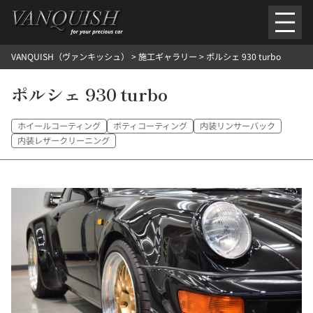
内
容
を
VANQUISH（ヴァンキッシュ）
>
施工ギャラリー
>
ポルシェ 930 turbo
ス
ごあいさつ
会社案内
施工環境紹介
所在地
キ
ご提供メニュー
ポルシェ 930 turbo
ッ
外装のガラスコーティング施工料金
ホイールコーティング施工料金
プ
ヘッドライトクリーニング施工料金
ルームクリーニング＆コーティング施工料金
ホイールコーティング
ボティコーティング
内装リンサーバック
樹脂・メッシュパーツコーティング施工料金
内装レザークリーニング
ウインド水染み除去 ＆ 撥水施工料金
塩害 防錆対策
デントリペア
プロテクションフィルム
こだわり洗車
施工ギャラリー
PICKUP
NOSTALGIC
お客さまの声
お問い合わせ
施工のご予約
検
索