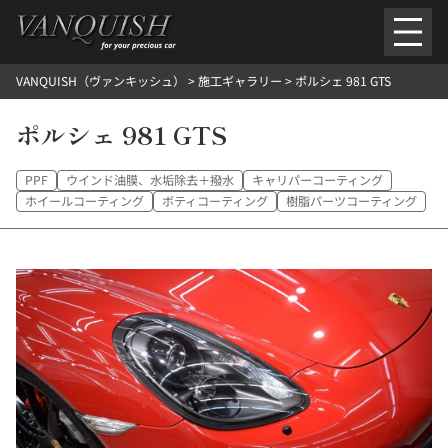
内
容
を
VANQUISH（ヴァンキッシュ）
>
施工ギャラリー
>
ポルシェ 981 GTS
ス
ごあいさつ
会社案内
施工環境紹介
所在地
キ
ご提供メニュー
ポルシェ 981 GTS
ッ
外装のガラスコーティング施工料金
ホイールコーティング施工料金
プ
ヘッドライトクリーニング施工料金
ルームクリーニング＆コーティング施工料金
PPF
ウインド油膜、水垢除去＋撥水
キャリパーコーティング
樹脂・メッシュパーツコーティング施工料金
ホイールコーティング
ボティコーティング
樹脂パーツコーティング
ウインド水染み除去 ＆ 撥水施工料金
塩害 防錆対策
デントリペア
プロテクションフィルム
こだわり洗車
施工ギャラリー
PICKUP
NOSTALGIC
お客さまの声
お問い合わせ
施工のご予約
検
索