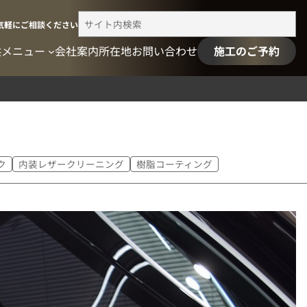
検
気軽にご相談ください
索
供メニュー
会社案内
所在地
お問い合わせ
施工のご予約
ク
内装レザークリーニング
樹脂コーティング