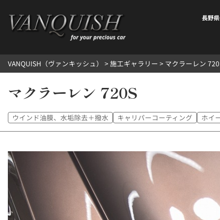
内
容
長野県
を
ス
キ
VANQUISH（ヴァンキッシュ）
>
施工ギャラリー
>
マクラーレン 720
ッ
プ
マクラーレン 720S
ウインド油膜、水垢除去＋撥水
キャリパーコーティング
ホイ