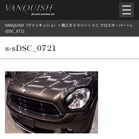
内
容
を
VANQUISH（ヴァンキッシュ）
>
施工ギャラリー
>
ミニ クロスオーバー
>
s-
ス
ごあいさつ
会社案内
施工環境紹介
所在地
sDSC_0721
キ
ご提供メニュー
ッ
s-sDSC_0721
外装のガラスコーティング施工料金
ホイールコーティング施工料金
プ
ヘッドライトクリーニング施工料金
ルームクリーニング＆コーティング施工料金
樹脂・メッシュパーツコーティング施工料金
ウインド水染み除去 ＆ 撥水施工料金
塩害 防錆対策
デントリペア
プロテクションフィルム
こだわり洗車
施工ギャラリー
PICKUP
NOSTALGIC
お客さまの声
お問い合わせ
施工のご予約
検
索