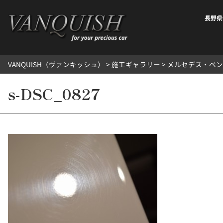
内
容
長野県
を
ス
キ
VANQUISH（ヴァンキッシュ）
>
施工ギャラリー
>
メルセデス・ベンツ
ッ
プ
s-DSC_0827