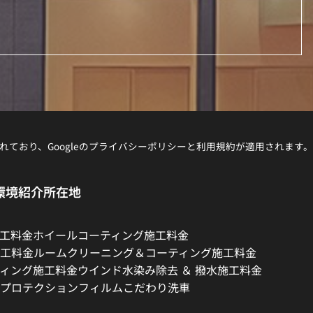
れており、Googleの
プライバシーポリシー
と
利用規約
が適用されます。
環境紹介
所在地
工料金
ホイールコーティング施工料金
工料金
ルームクリーニング＆コーティング施工料金
ィング施工料金
ウインド水染み除去 ＆ 撥水施工料金
プロテクションフィルム
こだわり洗車