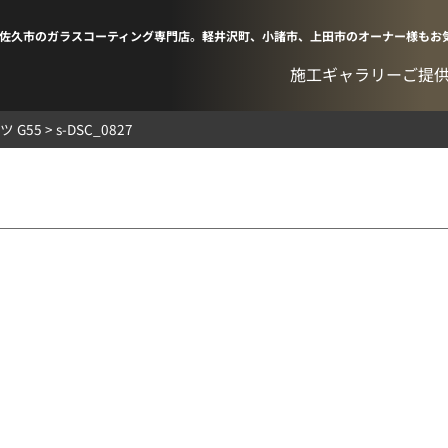
佐久市のガラスコーティング専門店。軽井沢町、小諸市、上田市のオーナー様もお
施工ギャラリー
ご提
 G55
>
s-DSC_0827