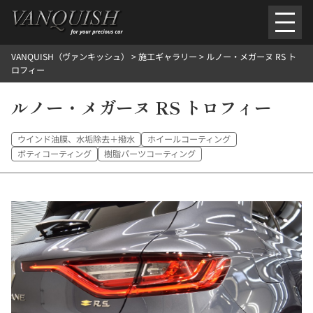
内
容
を
VANQUISH（ヴァンキッシュ）
>
施工ギャラリー
>
ルノー・メガーヌ RS ト
ス
ごあいさつ
会社案内
施工環境紹介
所在地
ロフィー
キ
ご提供メニュー
ッ
ルノー・メガーヌ RS トロフィー
外装のガラスコーティング施工料金
ホイールコーティング施工料金
プ
ヘッドライトクリーニング施工料金
ルームクリーニング＆コーティング施工料金
樹脂・メッシュパーツコーティング施工料金
ウインド油膜、水垢除去＋撥水
ホイールコーティング
ウインド水染み除去 ＆ 撥水施工料金
塩害 防錆対策
デントリペア
ボティコーティング
樹脂パーツコーティング
プロテクションフィルム
こだわり洗車
施工ギャラリー
PICKUP
NOSTALGIC
お客さまの声
お問い合わせ
施工のご予約
検
索