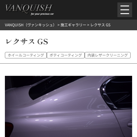
内
容
を
VANQUISH（ヴァンキッシュ）
>
施工ギャラリー
>
レクサス GS
ス
ごあいさつ
会社案内
施工環境紹介
所在地
キ
ご提供メニュー
レクサス GS
ッ
外装のガラスコーティング施工料金
ホイールコーティング施工料金
プ
ヘッドライトクリーニング施工料金
ルームクリーニング＆コーティング施工料金
ホイールコーティング
ボティコーティング
内装レザークリーニング
樹脂・メッシュパーツコーティング施工料金
ウインド水染み除去 ＆ 撥水施工料金
塩害 防錆対策
デントリペア
プロテクションフィルム
こだわり洗車
施工ギャラリー
PICKUP
NOSTALGIC
お客さまの声
お問い合わせ
施工のご予約
検
索