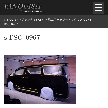
内
容
を
VANQUISH（ヴァンキッシュ）
>
施工ギャラリー
>
レクサス GS
>
s-
ス
ごあいさつ
会社案内
施工環境紹介
所在地
DSC_0967
キ
ご提供メニュー
ッ
s-DSC_0967
外装のガラスコーティング施工料金
ホイールコーティング施工料金
プ
ヘッドライトクリーニング施工料金
ルームクリーニング＆コーティング施工料金
樹脂・メッシュパーツコーティング施工料金
ウインド水染み除去 ＆ 撥水施工料金
塩害 防錆対策
デントリペア
プロテクションフィルム
こだわり洗車
施工ギャラリー
PICKUP
NOSTALGIC
お客さまの声
お問い合わせ
施工のご予約
検
索