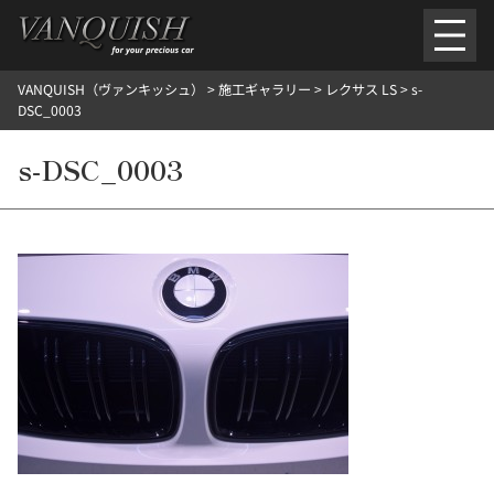
内
容
を
VANQUISH（ヴァンキッシュ）
>
施工ギャラリー
>
レクサス LS
>
s-
ス
ごあいさつ
会社案内
施工環境紹介
所在地
DSC_0003
キ
ご提供メニュー
ッ
s-DSC_0003
外装のガラスコーティング施工料金
ホイールコーティング施工料金
プ
ヘッドライトクリーニング施工料金
ルームクリーニング＆コーティング施工料金
樹脂・メッシュパーツコーティング施工料金
ウインド水染み除去 ＆ 撥水施工料金
塩害 防錆対策
デントリペア
プロテクションフィルム
こだわり洗車
施工ギャラリー
PICKUP
NOSTALGIC
お客さまの声
お問い合わせ
施工のご予約
検
索