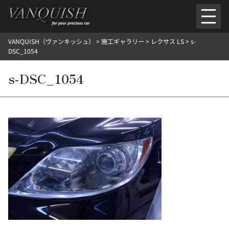
内
容
を
VANQUISH（ヴァンキッシュ）
>
施工ギャラリー
>
レクサス LS
>
s-
ス
ごあいさつ
会社案内
施工環境紹介
所在地
DSC_1054
キ
ご提供メニュー
ッ
s-DSC_1054
外装のガラスコーティング施工料金
ホイールコーティング施工料金
プ
ヘッドライトクリーニング施工料金
ルームクリーニング＆コーティング施工料金
樹脂・メッシュパーツコーティング施工料金
ウインド水染み除去 ＆ 撥水施工料金
塩害 防錆対策
デントリペア
プロテクションフィルム
こだわり洗車
施工ギャラリー
PICKUP
NOSTALGIC
お客さまの声
お問い合わせ
施工のご予約
検
索