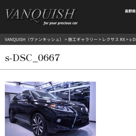
内
容
長野県
を
ス
キ
VANQUISH（ヴァンキッシュ）
>
施工ギャラリー
>
レクサス RX
>
s-
ッ
プ
s-DSC_0667