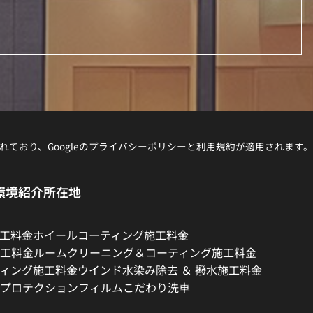
れており、Googleの
プライバシーポリシー
と
利用規約
が適用されます。
環境紹介
所在地
工料金
ホイールコーティング施工料金
工料金
ルームクリーニング＆コーティング施工料金
ィング施工料金
ウインド水染み除去 ＆ 撥水施工料金
プロテクションフィルム
こだわり洗車