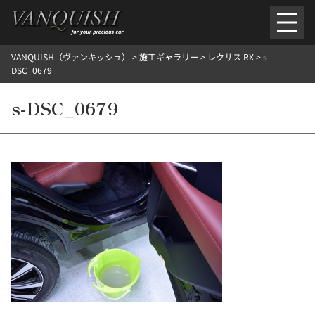
内
容
を
VANQUISH（ヴァンキッシュ）
>
施工ギャラリー
>
レクサス RX
>
s-
ス
ごあいさつ
会社案内
施工環境紹介
所在地
DSC_0679
キ
ご提供メニュー
ッ
s-DSC_0679
外装のガラスコーティング施工料金
ホイールコーティング施工料金
プ
ヘッドライトクリーニング施工料金
ルームクリーニング＆コーティング施工料金
樹脂・メッシュパーツコーティング施工料金
ウインド水染み除去 ＆ 撥水施工料金
塩害 防錆対策
デントリペア
プロテクションフィルム
こだわり洗車
施工ギャラリー
PICKUP
NOSTALGIC
お客さまの声
お問い合わせ
施工のご予約
検
索