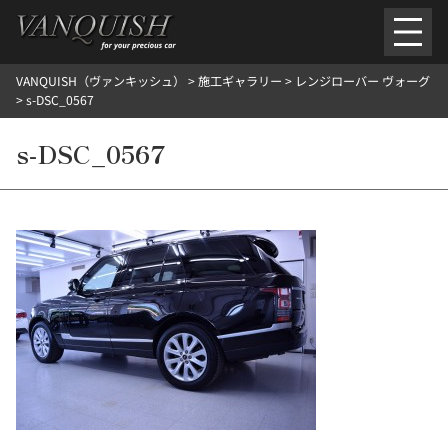
内
容
を
VANQUISH（ヴァンキッシュ）
>
施工ギャラリー
>
レンジローバー ヴォーグ
ス
ごあいさつ
会社案内
施工環境紹介
所在地
>
s-DSC_0567
キ
ご提供メニュー
ッ
s-DSC_0567
外装のガラスコーティング施工料金
ホイールコーティング施工料金
プ
ヘッドライトクリーニング施工料金
ルームクリーニング＆コーティング施工料金
樹脂・メッシュパーツコーティング施工料金
ウインド水染み除去 ＆ 撥水施工料金
塩害 防錆対策
デントリペア
プロテクションフィルム
こだわり洗車
施工ギャラリー
PICKUP
NOSTALGIC
お客さまの声
お問い合わせ
施工のご予約
検
索