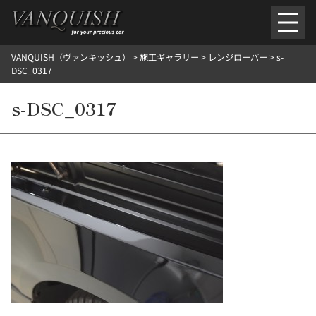
内
容
を
VANQUISH（ヴァンキッシュ）
>
施工ギャラリー
>
レンジローバー
>
s-
ス
ごあいさつ
会社案内
施工環境紹介
所在地
DSC_0317
キ
ご提供メニュー
ッ
s-DSC_0317
外装のガラスコーティング施工料金
ホイールコーティング施工料金
プ
ヘッドライトクリーニング施工料金
ルームクリーニング＆コーティング施工料金
樹脂・メッシュパーツコーティング施工料金
ウインド水染み除去 ＆ 撥水施工料金
塩害 防錆対策
デントリペア
プロテクションフィルム
こだわり洗車
施工ギャラリー
PICKUP
NOSTALGIC
お客さまの声
お問い合わせ
施工のご予約
検
索