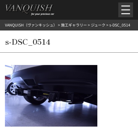
内
容
を
VANQUISH（ヴァンキッシュ）
>
施工ギャラリー
>
ジューク
>
s-DSC_0514
ス
ごあいさつ
会社案内
施工環境紹介
所在地
キ
ご提供メニュー
s-DSC_0514
ッ
外装のガラスコーティング施工料金
ホイールコーティング施工料金
プ
ヘッドライトクリーニング施工料金
ルームクリーニング＆コーティング施工料金
樹脂・メッシュパーツコーティング施工料金
ウインド水染み除去 ＆ 撥水施工料金
塩害 防錆対策
デントリペア
プロテクションフィルム
こだわり洗車
施工ギャラリー
PICKUP
NOSTALGIC
お客さまの声
お問い合わせ
施工のご予約
検
索