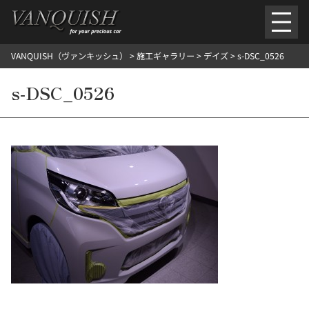
内
容
を
VANQUISH（ヴァンキッシュ）
>
施工ギャラリー
>
デイズ
>
s-DSC_0526
ス
ごあいさつ
会社案内
施工環境紹介
所在地
キ
ご提供メニュー
s-DSC_0526
ッ
外装のガラスコーティング施工料金
ホイールコーティング施工料金
プ
ヘッドライトクリーニング施工料金
ルームクリーニング＆コーティング施工料金
樹脂・メッシュパーツコーティング施工料金
ウインド水染み除去 ＆ 撥水施工料金
塩害 防錆対策
デントリペア
プロテクションフィルム
こだわり洗車
施工ギャラリー
PICKUP
NOSTALGIC
お客さまの声
お問い合わせ
施工のご予約
検
索