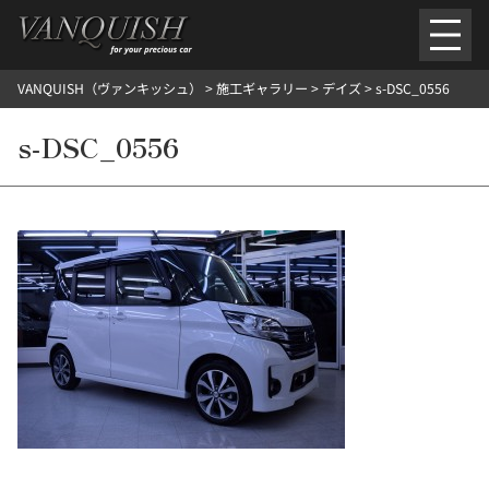
内
容
を
VANQUISH（ヴァンキッシュ）
>
施工ギャラリー
>
デイズ
>
s-DSC_0556
ス
ごあいさつ
会社案内
施工環境紹介
所在地
キ
ご提供メニュー
s-DSC_0556
ッ
外装のガラスコーティング施工料金
ホイールコーティング施工料金
プ
ヘッドライトクリーニング施工料金
ルームクリーニング＆コーティング施工料金
樹脂・メッシュパーツコーティング施工料金
ウインド水染み除去 ＆ 撥水施工料金
塩害 防錆対策
デントリペア
プロテクションフィルム
こだわり洗車
施工ギャラリー
PICKUP
NOSTALGIC
お客さまの声
お問い合わせ
施工のご予約
検
索