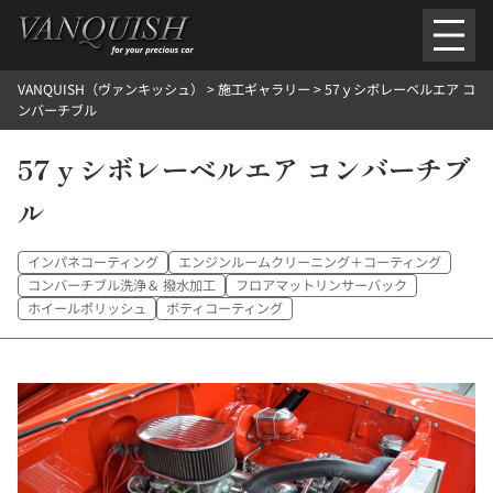
内
容
を
VANQUISH（ヴァンキッシュ）
>
施工ギャラリー
>
57ｙシボレーベルエア コ
ス
ごあいさつ
会社案内
施工環境紹介
所在地
ンバーチブル
キ
ご提供メニュー
ッ
57ｙシボレーベルエア コンバーチブ
外装のガラスコーティング施工料金
ホイールコーティング施工料金
プ
ヘッドライトクリーニング施工料金
ルームクリーニング＆コーティング施工料金
ル
樹脂・メッシュパーツコーティング施工料金
ウインド水染み除去 ＆ 撥水施工料金
塩害 防錆対策
デントリペア
プロテクションフィルム
こだわり洗車
インパネコーティング
エンジンルームクリーニング＋コーティング
施工ギャラリー
コンバーチブル洗浄＆ 撥水加工
フロアマットリンサーバック
PICKUP
NOSTALGIC
ホイールポリッシュ
ボティコーティング
お客さまの声
お問い合わせ
施工のご予約
検
索