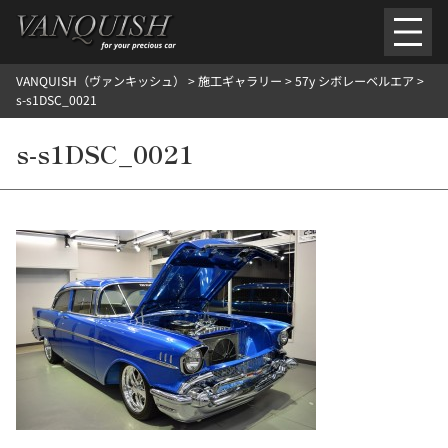
内
容
を
VANQUISH（ヴァンキッシュ）
>
施工ギャラリー
>
57y シボレーベルエア
>
ス
ごあいさつ
会社案内
施工環境紹介
所在地
s-s1DSC_0021
キ
ご提供メニュー
ッ
s-s1DSC_0021
外装のガラスコーティング施工料金
ホイールコーティング施工料金
プ
ヘッドライトクリーニング施工料金
ルームクリーニング＆コーティング施工料金
樹脂・メッシュパーツコーティング施工料金
ウインド水染み除去 ＆ 撥水施工料金
塩害 防錆対策
デントリペア
プロテクションフィルム
こだわり洗車
施工ギャラリー
PICKUP
NOSTALGIC
お客さまの声
お問い合わせ
施工のご予約
検
索