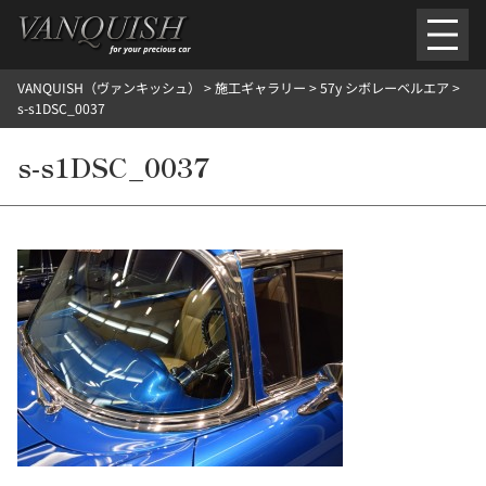
内
容
を
VANQUISH（ヴァンキッシュ）
>
施工ギャラリー
>
57y シボレーベルエア
>
ス
ごあいさつ
会社案内
施工環境紹介
所在地
s-s1DSC_0037
キ
ご提供メニュー
ッ
s-s1DSC_0037
外装のガラスコーティング施工料金
ホイールコーティング施工料金
プ
ヘッドライトクリーニング施工料金
ルームクリーニング＆コーティング施工料金
樹脂・メッシュパーツコーティング施工料金
ウインド水染み除去 ＆ 撥水施工料金
塩害 防錆対策
デントリペア
プロテクションフィルム
こだわり洗車
施工ギャラリー
PICKUP
NOSTALGIC
お客さまの声
お問い合わせ
施工のご予約
検
索