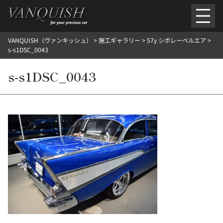
内
容
を
VANQUISH（ヴァンキッシュ）
>
施工ギャラリー
>
57y シボレーベルエア
>
ス
ごあいさつ
会社案内
施工環境紹介
所在地
s-s1DSC_0043
キ
ご提供メニュー
ッ
s-s1DSC_0043
外装のガラスコーティング施工料金
ホイールコーティング施工料金
プ
ヘッドライトクリーニング施工料金
ルームクリーニング＆コーティング施工料金
樹脂・メッシュパーツコーティング施工料金
ウインド水染み除去 ＆ 撥水施工料金
塩害 防錆対策
デントリペア
プロテクションフィルム
こだわり洗車
施工ギャラリー
PICKUP
NOSTALGIC
お客さまの声
お問い合わせ
施工のご予約
検
索