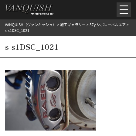
内
容
を
VANQUISH（ヴァンキッシュ）
>
施工ギャラリー
>
57y シボレーベルエア
>
ス
ごあいさつ
会社案内
施工環境紹介
所在地
s-s1DSC_1021
キ
ご提供メニュー
ッ
s-s1DSC_1021
外装のガラスコーティング施工料金
ホイールコーティング施工料金
プ
ヘッドライトクリーニング施工料金
ルームクリーニング＆コーティング施工料金
樹脂・メッシュパーツコーティング施工料金
ウインド水染み除去 ＆ 撥水施工料金
塩害 防錆対策
デントリペア
プロテクションフィルム
こだわり洗車
施工ギャラリー
PICKUP
NOSTALGIC
お客さまの声
お問い合わせ
施工のご予約
検
索