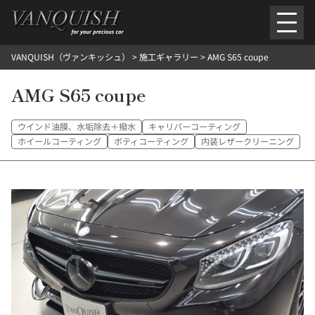
内
容
を
VANQUISH（ヴァンキッシュ）
>
施工ギャラリー
>
AMG S65 coupe
ス
ごあいさつ
会社案内
施工環境紹介
所在地
キ
ご提供メニュー
AMG S65 coupe
ッ
外装のガラスコーティング施工料金
ホイールコーティング施工料金
プ
ヘッドライトクリーニング施工料金
ルームクリーニング＆コーティング施工料金
ウインド油膜、水垢除去＋撥水
キャリパーコーティング
樹脂・メッシュパーツコーティング施工料金
ホイールコーティング
ボティコーティング
内装レザークリーニング
ウインド水染み除去 ＆ 撥水施工料金
塩害 防錆対策
デントリペア
プロテクションフィルム
こだわり洗車
施工ギャラリー
PICKUP
NOSTALGIC
お客さまの声
お問い合わせ
施工のご予約
検
索