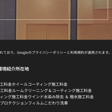
れており、Googleの
プライバシーポリシー
と
利用規約
が適用されます。
環境紹介
所在地
工料金
ホイールコーティング施工料金
工料金
ルームクリーニング＆コーティング施工料金
ィング施工料金
ウインド水染み除去 ＆ 撥水施工料金
プロテクションフィルム
こだわり洗車