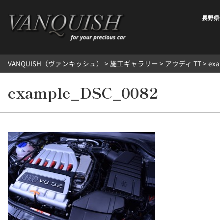
内
容
長野県
を
ス
キ
VANQUISH（ヴァンキッシュ）
>
施工ギャラリー
>
アウディ TT
>
ex
ッ
プ
example_DSC_0082