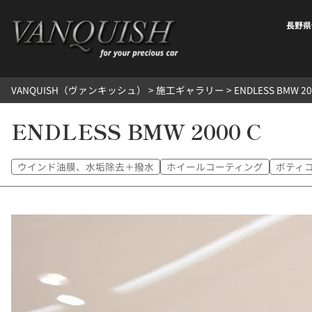
内
容
長野県
を
ス
キ
VANQUISH（ヴァンキッシュ）
>
施工ギャラリー
>
ENDLESS BMW 20
ッ
プ
ENDLESS BMW 2000 C
ウインド油膜、水垢除去＋撥水
ホイールコーティング
ボティ