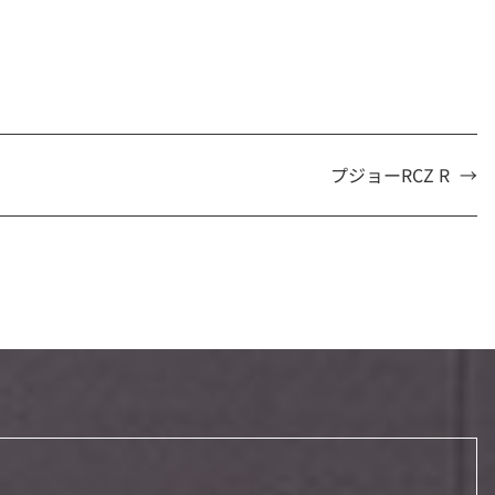
プジョーRCZ R
→