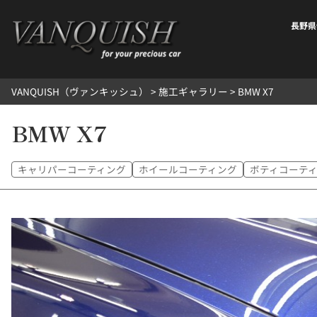
内
容
長野県
を
ス
キ
VANQUISH（ヴァンキッシュ）
>
施工ギャラリー
>
BMW X7
ッ
プ
BMW X7
キャリパーコーティング
ホイールコーティング
ボティコーテ