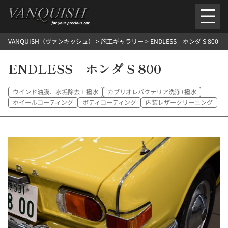
内
容
を
VANQUISH（ヴァンキッシュ）
>
施工ギャラリー
>
ENDLESS ホンダ S 800
ス
ごあいさつ
会社案内
施工環境紹介
所在地
キ
ご提供メニュー
ENDLESS ホンダ S 800
ッ
外装のガラスコーティング施工料金
ホイールコーティング施工料金
プ
ヘッドライトクリーニング施工料金
ルームクリーニング＆コーティング施工料金
ウインド油膜、水垢除去＋撥水
カブリオレバクテリア洗浄+撥水
樹脂・メッシュパーツコーティング施工料金
ホイールコーティング
ボティコーティング
内装レザークリーニング
ウインド水染み除去 ＆ 撥水施工料金
塩害 防錆対策
デントリペア
プロテクションフィルム
こだわり洗車
施工ギャラリー
PICKUP
NOSTALGIC
お客さまの声
お問い合わせ
施工のご予約
検
索